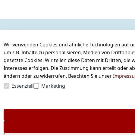
Rechtliches
Kontakt
Wir verwenden Cookies und ähnliche Technologien auf un
AGB
Kontakt
um z.B. Inhalte zu personalisieren, Medien von Drittanbi
Impressum
Registrieren
gesetzte Cookies. Wir teilen diese Daten mit Dritten, di
Datenschutzerklärung
Interesses erfolgen. Die Zustimmung kann erteilt oder ab
Barrierefreiheitserklärung
ändern oder zu widerrufen. Beachten Sie unser
Impress
Widerrufsrecht
Essenziell
Marketing
Vertrag widerrufen