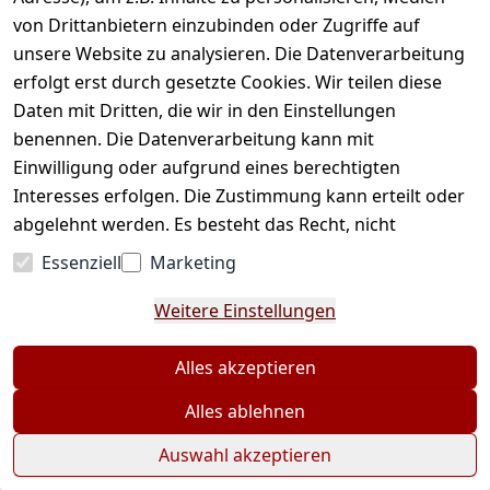
von Drittanbietern einzubinden oder Zugriffe auf
unsere Website zu analysieren. Die Datenverarbeitung
erfolgt erst durch gesetzte Cookies. Wir teilen diese
Daten mit Dritten, die wir in den Einstellungen
benennen. Die Datenverarbeitung kann mit
Einwilligung oder aufgrund eines berechtigten
Interesses erfolgen. Die Zustimmung kann erteilt oder
abgelehnt werden. Es besteht das Recht, nicht
einzuwilligen und die Einwilligung zu einem späteren
Essenziell
Marketing
Zeitpunkt zu ändern oder zu widerrufen. Beachten Sie
unser
Impressum
und weitere Hinweise zur
Weitere Einstellungen
Verwendung personenbezogener Daten in unserer
Datenschutzerklärung
.
Alles akzeptieren
Alles ablehnen
Auswahl akzeptieren