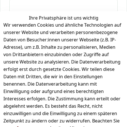
Ihre Privatsphäre ist uns wichtig
* markierte Felder sind Pflichtfelder
Wir verwenden Cookies und ähnliche Technologien auf
Es gilt unsere
Datenschutzerklärung
.
unserer Website und verarbeiten personenbezogene
Widerruf bestätigen
Daten von Besucher:innen unserer Webseite (z.B. IP-
Adresse), um z.B. Inhalte zu personalisieren, Medien
von Drittanbietern einzubinden oder Zugriffe auf
unsere Website zu analysieren. Die Datenverarbeitung
erfolgt erst durch gesetzte Cookies. Wir teilen diese
Daten mit Dritten, die wir in den Einstellungen
Rechtliches
Kontakt
Versand
benennen. Die Datenverarbeitung kann mit
Versandkost
AGB
Kontakt
Einwilligung oder aufgrund eines berechtigten
en
Impressum
Registrieren
Interesses erfolgen. Die Zustimmung kann erteilt oder
Datenschutze
abgelehnt werden. Es besteht das Recht, nicht
rklärung
einzuwilligen und die Einwilligung zu einem späteren
Zeitpunkt zu ändern oder zu widerrufen. Beachten Sie
Barrierefreihe